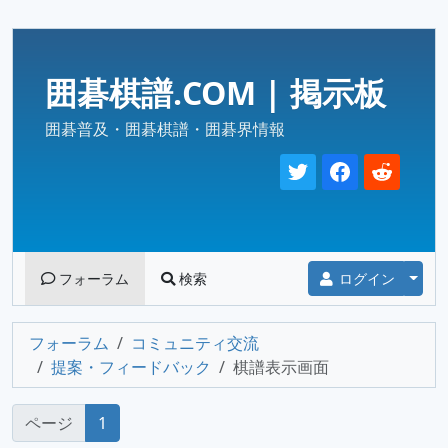
囲碁棋譜.COM | 掲示板
囲碁普及・囲碁棋譜・囲碁界情報
Togg
フォーラム
検索
ログイン
フォーラム
コミュニティ交流
提案・フィードバック
棋譜表示画面
ページ
1