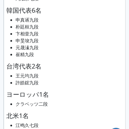
韓国代表6名
申真谞九段
朴廷桓九段
卞相壹九段
申旻埈九段
元晟溱九段
崔精九段
台湾代表2名
王元均九段
許皓鋐九段
ヨーロッパ1名
クラベッツ二段
北米1名
江鸣久七段