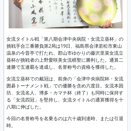
女流タイトル戦「第八期会津中央病院・女流立葵杯」の
挑戦手合三番勝負第2局は19日、福島県会津若松市東山
温泉の今昔亭で打たれ、郡山市ゆかりの藤沢里菜女流立
葵杯が挑戦者の上野愛咲美女流棋聖に勝利した。通算二
連勝で五連覇を達成し、名誉称号の資格を獲得した。
女流立葵杯での戴冠は、前身の「会津中央病院杯・女流
囲碁トーナメント戦」での優勝を含め六度目。女流本因
坊、女流名人、博多・カマチ杯（終了）も同時に保持す
る「女流四冠」を堅持し、女流タイトルの通算獲得を十
八期に伸ばした。
今回の名誉称号を名乗るのは六十歳到達時、または引退
時。