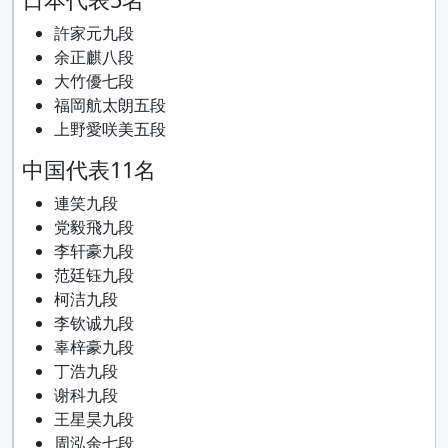
許家元九段
余正麒八段
大竹優七段
福岡航太朗五段
上野愛咲美五段
中国代表11名
連笑九段
党毅飛九段
李轩豪九段
范廷钰九段
柯洁九段
李钦诚九段
辜梓豪九段
丁浩九段
谢科九段
王星昊九段
周泓余七段