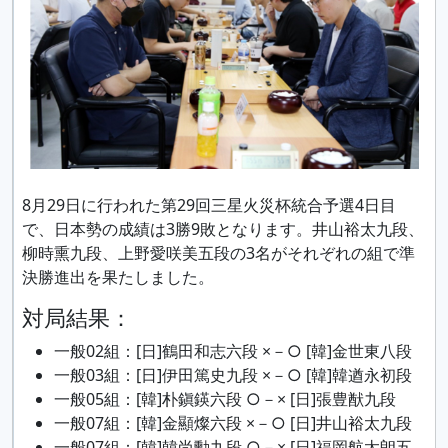
8月29日に行われた第29回三星火災杯統合予選4日目
で、日本勢の成績は3勝9敗となります。井山裕太九段、
柳時熏九段、上野愛咲美五段の3名がそれぞれの組で準
決勝進出を果たしました。
対局結果：
一般02組：[日]鶴田和志六段 ×－○ [韓]金世東八段
一般03組：[日]伊田篤史九段 ×－○ [韓]韓遒永初段
一般05組：[韓]朴鎭鍈六段 ○－× [日]張豊猷九段
一般07組：[韓]金顯燦六段 ×－○ [日]井山裕太九段
一般07組：[韓]韓尚勳九段 ○－× [日]福岡航太朗五