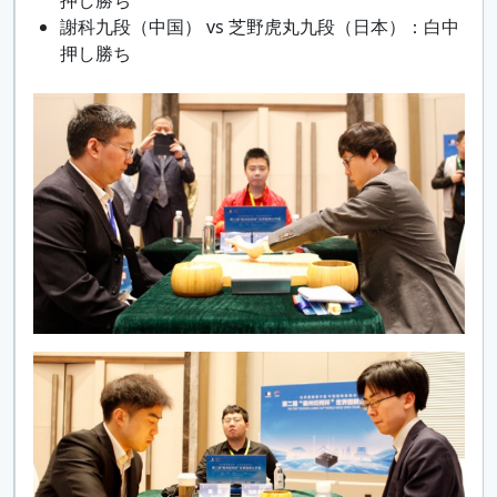
謝科九段（中国） vs 芝野虎丸九段（日本）：白中
押し勝ち