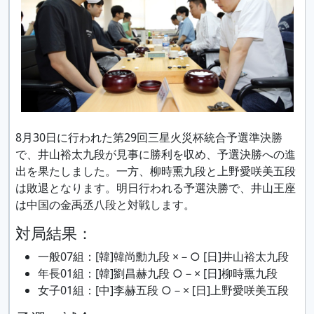
8月30日に行われた第29回三星火災杯統合予選準決勝
で、井山裕太九段が見事に勝利を収め、予選決勝への進
出を果たしました。一方、柳時熏九段と上野愛咲美五段
は敗退となります。明日行われる予選決勝で、井山王座
は中国の金禹丞八段と対戦します。
対局結果：
一般07組：[韓]韓尚勳九段 ×－○ [日]井山裕太九段
年長01組：[韓]劉昌赫九段 ○－× [日]柳時熏九段
女子01組：[中]李赫五段 ○－× [日]上野愛咲美五段