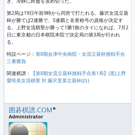
き、冷静に終盤を攻め切った。
第2局は19日午前9時から同所で打たれる。藤沢女流立葵
杯が勝てば2連勝で、5連覇と名誉称号の資格が決定す
る。上野女流棋聖が勝って1勝1敗のタイになれば、7月2
日に東京都の日本棋院本院で決定局の第3局が行われ
る。
特設ページ：
第8期会津中央病院・女流立葵杯挑戦手合
三番勝負
関連棋譜：
【第8期女流立葵杯挑戦手合第1局】(黒)上野
愛咲美女流棋聖 対 藤沢里菜立葵杯(白)
囲碁棋譜.COM
Administrator