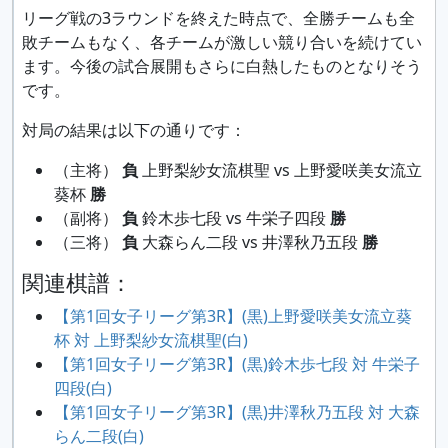
リーグ戦の3ラウンドを終えた時点で、全勝チームも全
敗チームもなく、各チームが激しい競り合いを続けてい
ます。今後の試合展開もさらに白熱したものとなりそう
です。
対局の結果は以下の通りです：
（主将）
負
上野梨紗女流棋聖 vs 上野愛咲美女流立
葵杯
勝
（副将）
負
鈴木歩七段 vs 牛栄子四段
勝
（三将）
負
大森らん二段 vs 井澤秋乃五段
勝
関連棋譜：
【第1回女子リーグ第3R】(黒)上野愛咲美女流立葵
杯 対 上野梨紗女流棋聖(白)
【第1回女子リーグ第3R】(黒)鈴木歩七段 対 牛栄子
四段(白)
【第1回女子リーグ第3R】(黒)井澤秋乃五段 対 大森
らん二段(白)