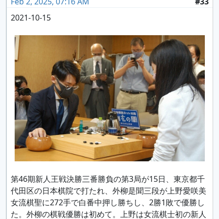
Feb 2, 2025, 07:16 AM
#33
2021-10-15
第46期新人王戦決勝三番勝負の第3局が15日、東京都千
代田区の日本棋院で打たれ、外柳是聞三段が上野愛咲美
女流棋聖に272手で白番中押し勝ちし、2勝1敗で優勝し
た。外柳の棋戦優勝は初めて。上野は女流棋士初の新人