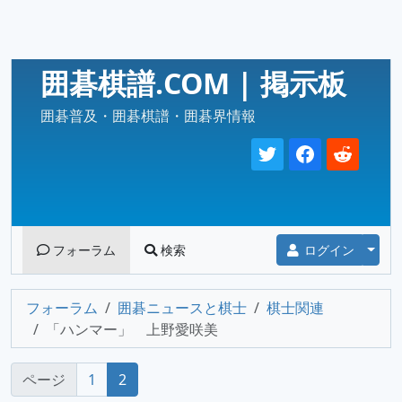
囲碁棋譜.COM | 掲示板
囲碁普及・囲碁棋譜・囲碁界情報
Togg
フォーラム
検索
ログイン
フォーラム
囲碁ニュースと棋士
棋士関連
「ハンマー」 上野愛咲美
ページ
1
2