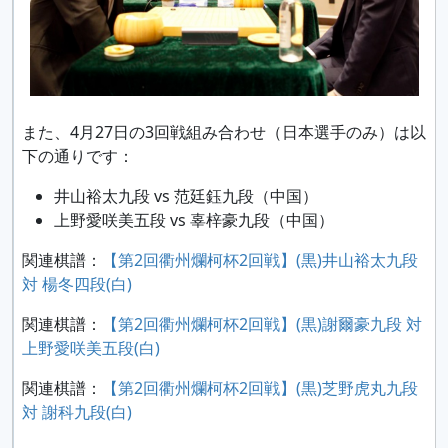
また、4月27日の3回戦組み合わせ（日本選手のみ）は以
下の通りです：
井山裕太九段 vs 范廷鈺九段（中国）
上野愛咲美五段 vs 辜梓豪九段（中国）
関連棋譜：
【第2回衢州爛柯杯2回戦】(黒)井山裕太九段
対 楊冬四段(白)
関連棋譜：
【第2回衢州爛柯杯2回戦】(黒)謝爾豪九段 対
上野愛咲美五段(白)
関連棋譜：
【第2回衢州爛柯杯2回戦】(黒)芝野虎丸九段
対 謝科九段(白)