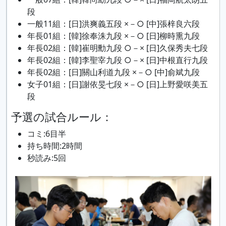
段
一般11組：[日]洪爽義五段 ×－○ [中]張梓良六段
年長01組：[韓]徐奉洙九段 ×－○ [日]柳時熏九段
年長02組：[韓]崔明勳九段 ○－× [日]久保秀夫七段
年長02組：[韓]李聖宰九段 ○－× [日]中根直行九段
年長02組：[日]關山利道九段 ×－○ [中]俞斌九段
女子01組：[日]謝依旻七段 ×－○ [日]上野愛咲美五
段
予選の試合ルール：
コミ:6目半
持ち時間:2時間
秒読み:5回