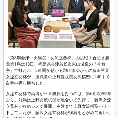
「第8期会津中央病院・女流立葵杯」の挑戦手合三番勝
負第1局は18日、福島県会津若松市東山温泉の「今昔
亭」で打たれ、5連覇が懸かる郡山市ゆかりの藤沢里菜
女流立葵杯が、挑戦者の上野愛咲美女流棋聖に240手で
白番中押し勝ちした。
女流立葵杯で両者が三番勝負を打つのは、第6期以来2年
ぶり。対局は上野女流棋聖が地合いで先行し、藤沢女流
立葵杯が攻めシノぐ展開。中盤まで上野女流棋聖がリー
ドしていたが、藤沢女流立葵杯が緩着をとがめて追い付