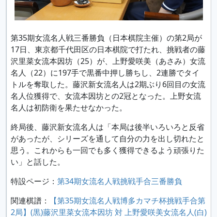
第35期女流名人戦三番勝負（日本棋院主催）の第2局が
17日、東京都千代田区の日本棋院で打たれ、挑戦者の藤
沢里菜女流本因坊（25）が、上野愛咲美（あさみ）女流
名人（22）に197手で黒番中押し勝ちし、2連勝でタイ
トルを奪取した。藤沢新女流名人は2期ぶり6回目の女流
名人位獲得で、女流本因坊との2冠となった。上野女流
名人は初防衛を果たせなかった。
終局後、藤沢新女流名人は「本局は後半いろいろと反省
があったが、シリーズを通して自分の力を出し切れたと
思う。これからも一回でも多く獲得できるよう頑張りた
い」と話した。
特設ページ：
第34期女流名人戦挑戦手合三番勝負
関連棋譜：
【第35期女流名人戦博多カマチ杯挑戦手合第
2局】(黒)藤沢里菜女流本因坊 対 上野愛咲美女流名人(白)