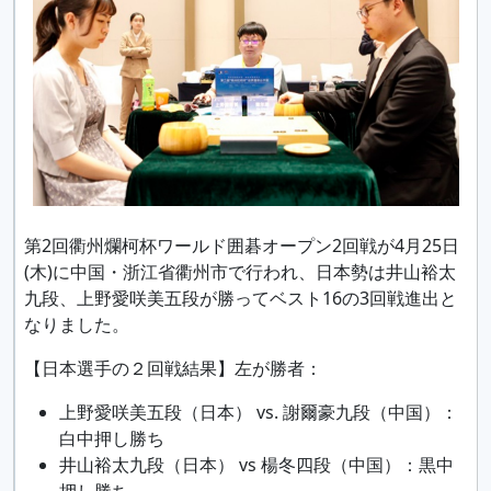
第2回衢州爛柯杯ワールド囲碁オープン2回戦が4月25日
(木)に中国・浙江省衢州市で行われ、日本勢は井山裕太
九段、上野愛咲美五段が勝ってベスト16の3回戦進出と
なりました。
【日本選手の２回戦結果】左が勝者：
上野愛咲美五段（日本） vs. 謝爾豪九段（中国）：
白中押し勝ち
井山裕太九段（日本） vs 楊冬四段（中国）：黒中
押し勝ち