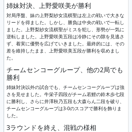
姉妹対決、上野愛咲美が勝利
対局序盤、妹の上野梨紗女流棋聖は左上の戦いで大きな
リードを得ました。しかし、勝負は中央の戦いで一転し
ました。上野梨紗女流棋聖がミスを犯し、形勢が一気に
逆転しました。上野愛咲美五段は冷静にその隙を見逃さ
ず、着実に優勢を広げていきました。最終的には、その
差を維持したまま、上野愛咲美五段が勝利を収めまし
た。
チームセンコーグループ、他の2局でも
勝利
姉妹対決以外の試合でも、チームセンコーグループは強
さを見せました。牛栄子四段がチーム若鯉の鈴木歩七段
に勝利し、さらに井澤秋乃五段も大森らん二段を破り、
チームセンコーグループは3-0のスコアで勝利を飾りま
した。
3ラウンドを終え、混戦の様相