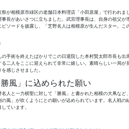
夜祭が相模原市緑区の老舗日本料理店「小田原屋」で行われまし
理事長があいさつに立ちました。武宮理事長は、自身の祖父が
エピソードを披露し、「芝野名人は相模原が生んだスター。こ
席
んの手術を終えたばかりでこの日退院した本村賢太郎市長も出席
する二人をここに迎えられて非常に嬉しい。素晴らしい一局が
りを感じさせました。
「勝風」に込められた願い
野名人と一力棋聖に対して「勝風」と書かれた相模の大凧など
利の風」が吹くようにとの願いが込められています。名人戦の
目しています。
：