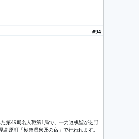
#94
れた第49期名人戦第1局で、一力遼棋聖が芝野
崎県高原町「極楽温泉匠の宿」で行われます。