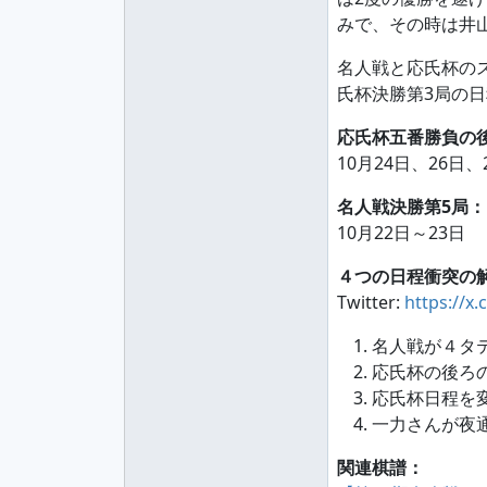
みで、その時は井
名人戦と応氏杯の
氏杯決勝第3局の
応氏杯五番勝負の
10月24日、26日、
名人戦決勝第5局：
10月22日～23日
４つの日程衝突の
Twitter:
https://x
名人戦が４タ
応氏杯の後ろ
応氏杯日程を変
一力さんが夜
関連棋譜：