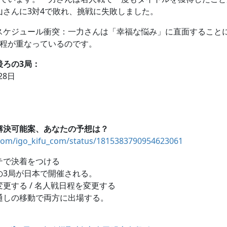
山さんに3対4で敗れ、挑戦に失敗しました。
スケジュール衝突：一力さんは「幸福な悩み」に直面すること
日程が重なっているのです。
後ろの3局：
28日
解決可能案、あなたの予想は？
.com/igo_kifu_com/status/1815383790954623061
テで決着をつける
の3局が日本で開催される。
更する / 名人戦日程を変更する
通しの移動で両方に出場する。