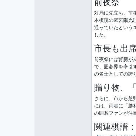
前夜祭
対局に先立ち、前
本棋院の武宮陽光
通っていたという
した。
市長も出
前夜祭には腎臓が
で、囲碁界を牽引
の名士としての誇
贈り物、
さらに、市から芝
には、両者に「勝
の囲碁ファンが注
関連棋譜