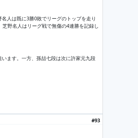
名人は既に3勝0敗でリーグのトップを走り
、芝野名人はリーグ戦で無傷の4連勝を記録し
狙います。一方、孫喆七段は次に許家元九段
#93