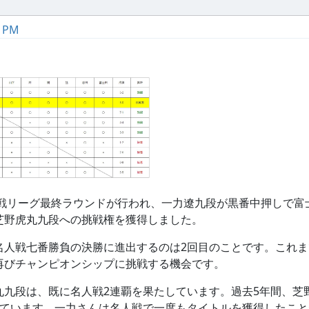
6 PM
人戦リーグ最終ラウンドが行われ、一力遼九段が黒番中押しで富
芝野虎丸九段への挑戦権を獲得しました。
名人戦七番勝負の決勝に進出するのは2回目のことです。これ
再びチャンピオンシップに挑戦する機会です。
丸九段は、既に名人戦2連覇を果たしています。過去5年間、芝
ています。一力さんは名人戦で一度もタイトルを獲得したことが