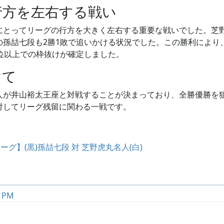
行方を左右する戦い
にとってリーグの行方を大きく左右する重要な戦いでした。芝野
の孫喆七段も2勝1敗で追いかける状況でした。この勝利により
2位以上での枠抜けが確定しました。
けて
人が井山裕太王座と対戦することが決まっており、全勝優勝を
対してリーグ残留に関わる一戦です。
：
ーグ】(黒)孫喆七段 対 芝野虎丸名人(白)
7 PM