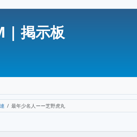
 | 掲示板
連
最年少名人ーー芝野虎丸