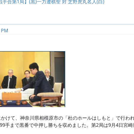
手合第1局】(黒)一力遼棋聖 対 芝野虎丸名人(白)
8 PM
日にかけて、神奈川県相模原市の「杜のホールはしもと」で行わ
99手まで黒番で中押し勝ちを収めました。第2局は9月4日宮