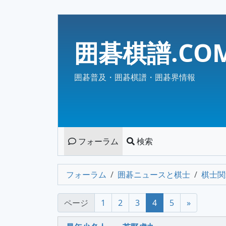
囲碁棋譜.COM
囲碁普及・囲碁棋譜・囲碁界情報
フォーラム
検索
フォーラム
囲碁ニュースと棋士
棋士関
ページ
1
2
3
4
5
»