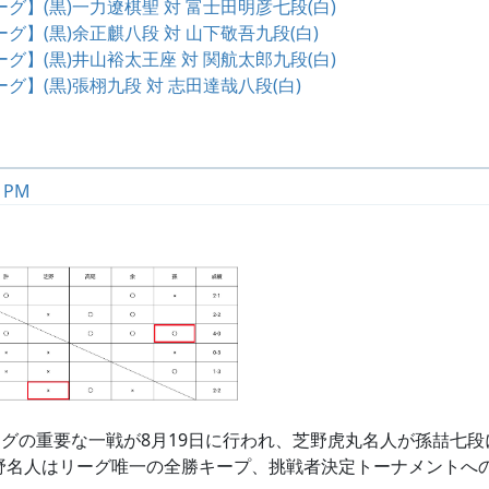
グ】(黒)一力遼棋聖 対 富士田明彦七段(白)
グ】(黒)余正麒八段 対 山下敬吾九段(白)
グ】(黒)井山裕太王座 対 関航太郎九段(白)
グ】(黒)張栩九段 対 志田達哉八段(白)
7 PM
ーグの重要な一戦が8月19日に行われ、芝野虎丸名人が孫喆七
野名人はリーグ唯一の全勝キープ、挑戦者決定トーナメントへ